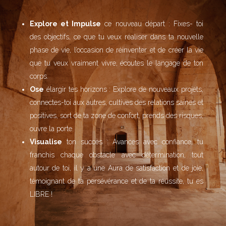
Explore et Impulse
ce nouveau départ : Fixes- toi
des objectifs, ce que tu veux réaliser dans ta nouvelle
phase de vie, l’occasion de réinventer et de créer la vie
que tu veux vraiment vivre, écoutes le langage de ton
corps.
Ose
élargir tes horizons : Explore de nouveaux projets,
connectes-toi aux autres, cultives des relations saines et
positives, sort de ta zone de confort, prends des risques,
ouvre la porte.
Visualise
ton succès : Avances avec confiance, tu
franchis chaque obstacle avec détermination, tout
autour de toi, il y a une Aura de satisfaction et de joie,
témoignant de ta persévérance et de ta réussite, tu es
LIBRE !