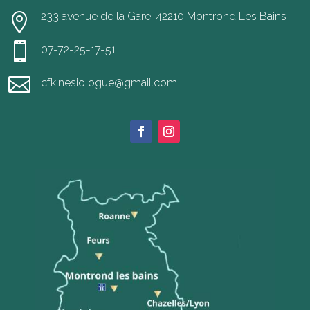
233 avenue de la Gare, 42210 Montrond Les Bains


07-72-25-17-51

cfkinesiologue@gmail.com